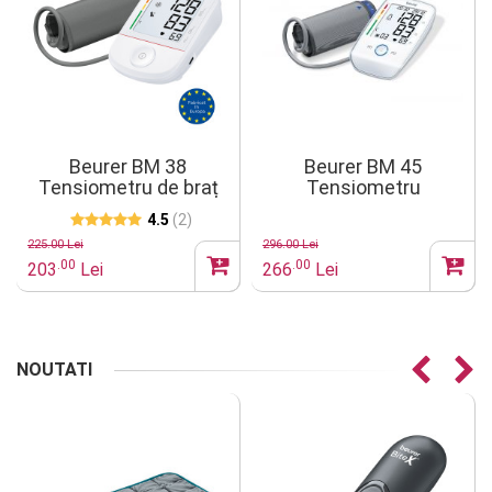
Beurer BM 38
Beurer BM 45
Tensiometru de braț
Tensiometru
electronic de brat
4.5
(2)
225.00 Lei
296.00 Lei
.00
.00
203
Lei
266
Lei
NOUTATI