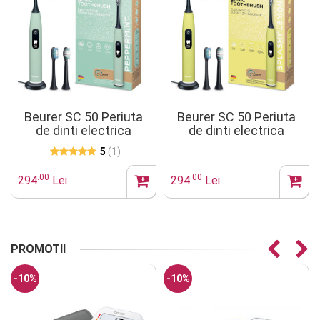
Beurer SC 50 Periuta
Beurer SC 50 Periuta
de dinti electrica
de dinti electrica
sonica Peppermint
sonica Splashy Lemon
5
(1)
Green Planet
Green Planet
.00
.00
294
Lei
294
Lei
PROMOTII
-10%
-10%