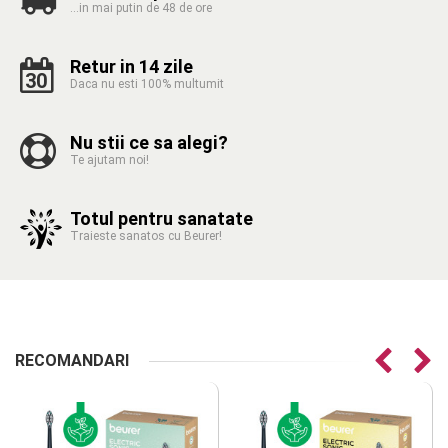
...in mai putin de 48 de ore
Retur in 14 zile
30
Daca nu esti 100% multumit
Nu stii ce sa alegi?
Te ajutam noi!
Totul pentru sanatate
Traieste sanatos cu Beurer!
RECOMANDARI