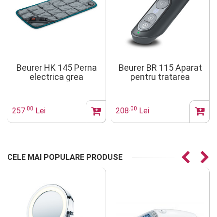
Beurer HK 145 Perna
Beurer BR 115 Aparat
electrica grea
pentru tratarea
antistres 1.5 kg Green
intepaturilor de
Planet
insecte BiteX Max
.00
.00
257
Lei
208
Lei
CELE MAI POPULARE PRODUSE