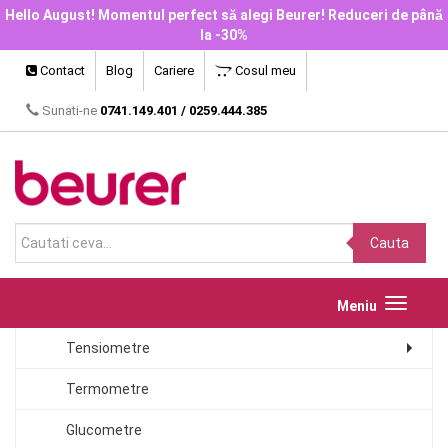
Hello August! Momentul perfect să alegi Beurer! Reduceri de până
la -30%
Contact
Blog
Cariere
Cosul meu
Sunati-ne
0741.149.401
/
0259.444.385
Cauta
Toggle
Meniu
navigat
Tensiometre
Termometre
Glucometre