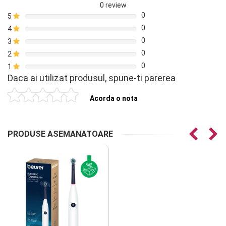
0 review
0
5
0
4
0
3
0
2
0
1
Daca ai utilizat produsul, spune-ti parerea
Acorda o nota
PRODUSE ASEMANATOARE