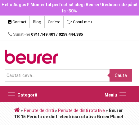
Hello August! Momentul perfect să alegi Beurer! Reduceri de până
la -30%
Contact
Blog
Cariere
Cosul meu
Sunati-ne
0741.149.401
/
0259.444.385
Cauta
Toggle
Toggle
Categorii
Meniu
navigation
navigat
»
Periute de dinti
»
Periute de dinti rotative
»
Beurer
TB 15 Periuta de dinti electrica rotativa Green Planet