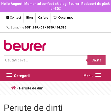
Hello August! Momentul perfect să alegi Beurer! Reduceri de până
la -30%
Contact
Blog
Cariere
Cosul meu
Sunati-ne
0741.149.401
/
0259.444.385
Cauta
Toggle
Toggle
Categorii
Meniu
navigation
navigat
»
Periute de dinti
Periute de dinti