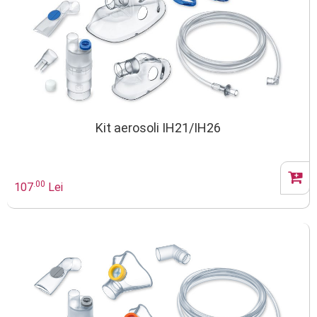
Kit aerosoli IH21/IH26
.00
107
Lei