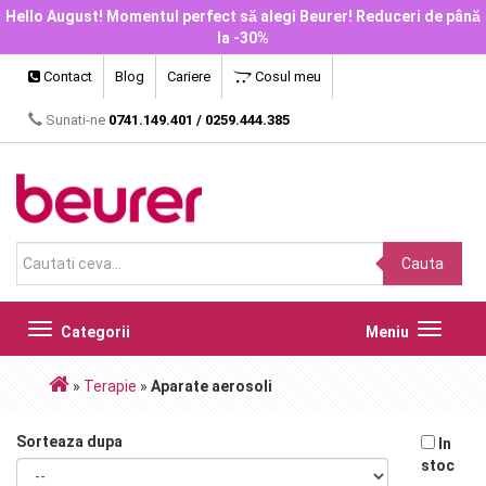
Hello August! Momentul perfect să alegi Beurer! Reduceri de până
la -30%
Contact
Blog
Cariere
Cosul meu
Sunati-ne
0741.149.401
/
0259.444.385
Cauta
Toggle
Toggle
Categorii
Meniu
navigation
navigat
»
Terapie
»
Aparate aerosoli
Sorteaza dupa
In
stoc