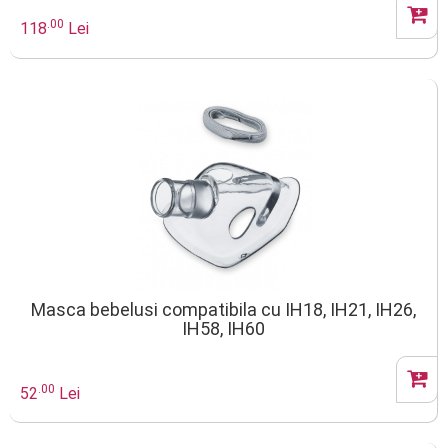
.00
118
Lei
Masca bebelusi compatibila cu IH18, IH21, IH26,
IH58, IH60
.00
52
Lei