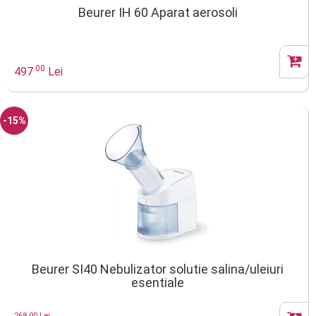
Beurer IH 60 Aparat aerosoli
.00
497
Lei
-15%
Beurer SI40 Nebulizator solutie salina/uleiuri
esentiale
268.00 Lei