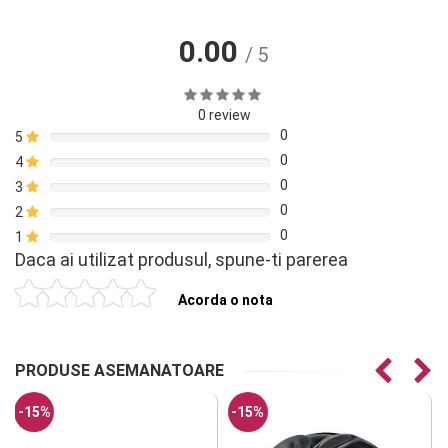
0.00
/ 5
0 review
0
5
0
4
0
3
0
2
0
1
Daca ai utilizat produsul, spune-ti parerea
Acorda o nota
PRODUSE ASEMANATOARE
-15%
-15%