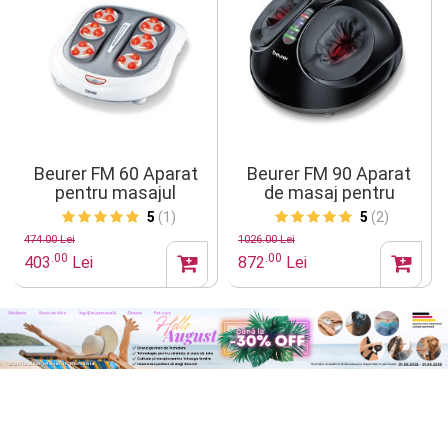
Beurer FM 60 Aparat
Beurer FM 90 Aparat
pentru masajul
de masaj pentru
picioarelor cu incalzire
picioare
5
(1)
5
(2)
474.00 Lei
1026.00 Lei
.00
.00
403
Lei
872
Lei