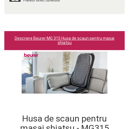
Platesti direct curierului
Descriere Beurer MG 315 Husa de scaun pentru masaj
shiatsu
Husa de scaun pentru
masaj shiatsu - MG315