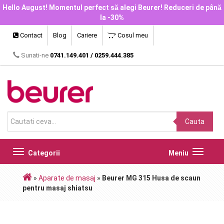
Hello August! Momentul perfect să alegi Beurer! Reduceri de până
la -30%
Contact
Blog
Cariere
Cosul meu
Sunati-ne
0741.149.401
/
0259.444.385
Cauta
Toggle
Toggle
Categorii
Meniu
navigation
navigat
»
Aparate de masaj
»
Beurer MG 315 Husa de scaun
pentru masaj shiatsu