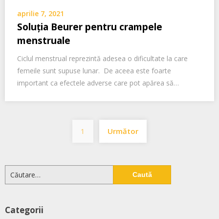
aprilie 7, 2021
Soluția Beurer pentru crampele
menstruale
Ciclul menstrual reprezintă adesea o dificultate la care
femeile sunt supuse lunar. De aceea este foarte
important ca efectele adverse care pot apărea să…
Navigare
1
Următor
în
articole
Caută
după:
Categorii