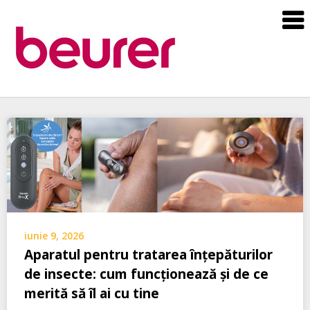
Blog
Beurer
Romania
Skip
to
content
iunie 9, 2026
Aparatul pentru tratarea înțepăturilor
de insecte: cum funcționează și de ce
merită să îl ai cu tine