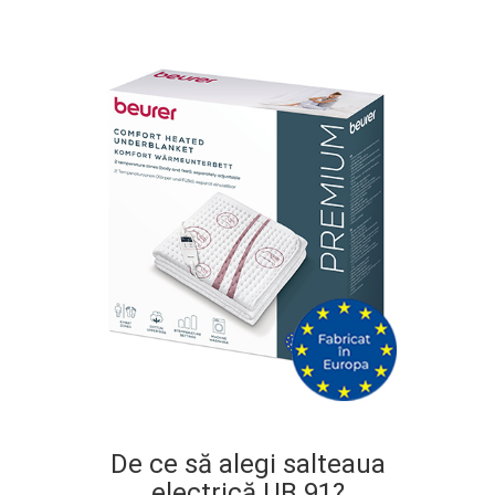
De ce să alegi salteaua
electrică UB 91?