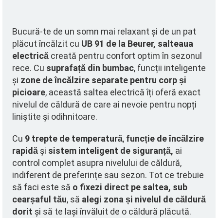
Bucură-te de un somn mai relaxant și de un pat
plăcut încălzit cu
UB 91 de la Beurer, salteaua
electrică
creată pentru confort optim în sezonul
rece. Cu
suprafață din bumbac
, funcții inteligente
și
zone de încălzire separate pentru corp și
picioare
, această saltea electrică îți oferă exact
nivelul de căldură de care ai nevoie pentru nopți
liniștite și odihnitoare.
Cu
9 trepte de temperatură
,
funcție de încălzire
rapidă
și
sistem inteligent de siguranță,
ai
control complet asupra nivelului de căldură,
indiferent de preferințe sau sezon
. Tot ce trebuie
să faci este să
o fixezi direct pe saltea, sub
cearșaful tău
, să
alegi zona și nivelul de căldură
dorit
și să te lași învăluit de o căldură plăcută.