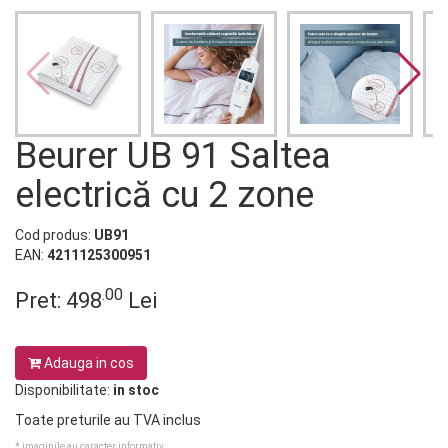
Beurer UB 91 Saltea
electrică cu 2 zone
Cod produs:
UB91
EAN:
4211125300951
.00
Pret:
498
Lei
Adauga in cos
Disponibilitate:
in stoc
Toate preturile au TVA inclus
* imaginile au caracter informativ