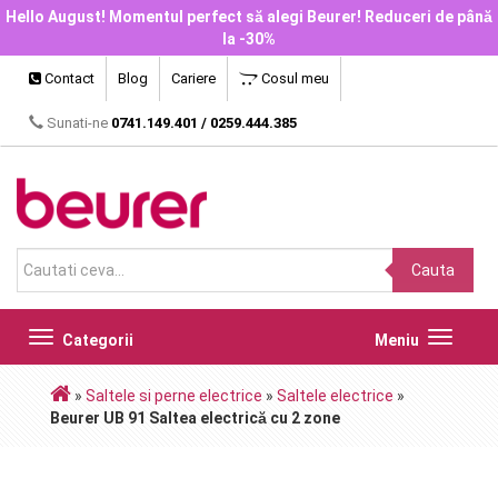
Hello August! Momentul perfect să alegi Beurer! Reduceri de până
la -30%
Contact
Blog
Cariere
Cosul meu
Sunati-ne
0741.149.401
/
0259.444.385
Cauta
Toggle
Toggle
Categorii
Meniu
navigation
navigat
»
Saltele si perne electrice
»
Saltele electrice
»
Beurer UB 91 Saltea electrică cu 2 zone