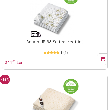
Beurer UB 33 Saltea electrică
5
(1)
.00
344
Lei
-15%