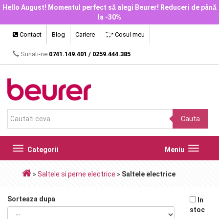
Hello August! Momentul perfect să alegi Beurer! Reduceri de până
la -30%
Contact
Blog
Cariere
Cosul meu
Sunati-ne
0741.149.401
/
0259.444.385
Cauta
Toggle
Toggle
Categorii
Meniu
navigation
navigat
»
Saltele si perne electrice
»
Saltele electrice
Sorteaza dupa
In
stoc