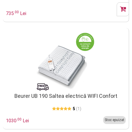
.00
735
Lei
Beurer UB 190 Saltea electrică WIFI Confort
5
(1)
.00
1030
Lei
Stoc epuizat