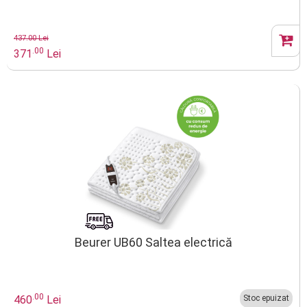
437.00 Lei
.00
371
Lei
Beurer UB60 Saltea electrică
.00
460
Lei
Stoc epuizat