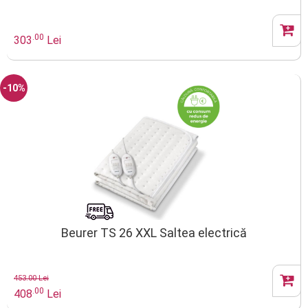
.00
303
Lei
-10%
Beurer TS 26 XXL Saltea electrică
453.00 Lei
.00
408
Lei