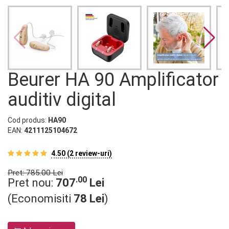
Beurer HA 90 Amplificator
auditiv digital
Cod produs:
HA90
EAN:
4211125104672
4.50 (2 review-uri)
Pret: 785.00 Lei
.00
Pret nou:
707
Lei
(Economisiti
78 Lei
)