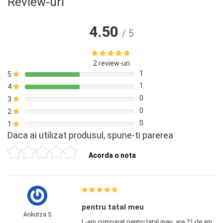
Review-uri
4.50
/ 5
2 review-uri
1
5
1
4
0
3
0
2
0
1
Daca ai utilizat produsul, spune-ti parerea
Acorda o nota
pentru tatal meu
Ankutza S
L-am cumparat pentru tatal meu, are 71 de ani