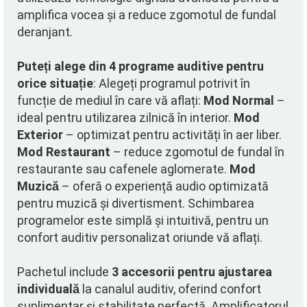
amplifica vocea și a reduce zgomotul de fundal
deranjant.
Puteți alege din 4 programe auditive pentru
orice situație
: Alegeți programul potrivit în
funcție de mediul în care vă aflați:
Mod Normal
–
ideal pentru utilizarea zilnică în interior.
Mod
Exterior
– optimizat pentru activități în aer liber.
Mod Restaurant
– reduce zgomotul de fundal în
restaurante sau cafenele aglomerate.
Mod
Muzică
– oferă o experiență audio optimizată
pentru muzică și divertisment. Schimbarea
programelor este simplă și intuitivă, pentru un
confort auditiv personalizat oriunde vă aflați.
Pachetul include
3 accesorii pentru ajustarea
individuală
la canalul auditiv, oferind confort
suplimentar și stabilitate perfectă. Amplificatorul