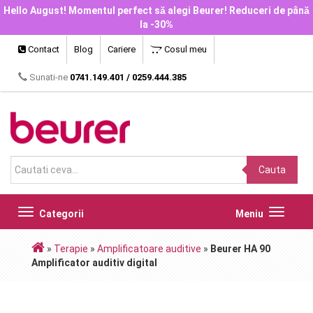
Hello August! Momentul perfect să alegi Beurer! Reduceri de până
la -30%
Contact
Blog
Cariere
Cosul meu
Sunati-ne
0741.149.401
/
0259.444.385
Cauta
Toggle
Toggle
Categorii
Meniu
navigation
navigat
»
Terapie
»
Amplificatoare auditive
»
Beurer HA 90
Amplificator auditiv digital