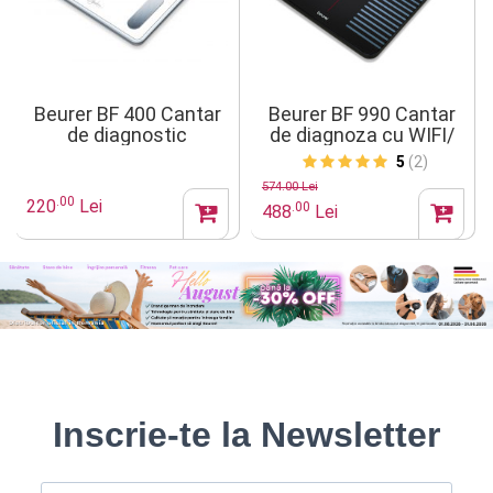
Beurer BF 400 Cantar
Beurer BF 990 Cantar
de diagnostic
de diagnoza cu WIFI/
signature line alb
Bluetooth
5
(2)
574.00 Lei
.00
220
Lei
.00
488
Lei
Inscrie-te la Newsletter