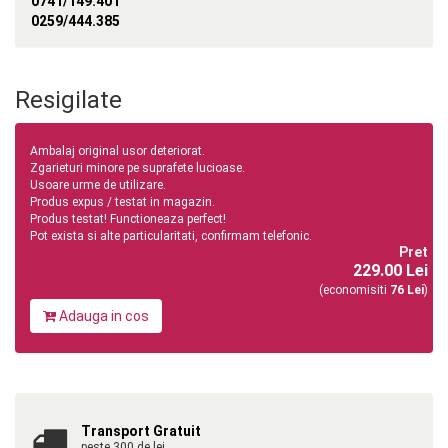
0741/149.401
0259/444.385
Resigilate
Ambalaj original usor deteriorat.
Zgarieturi minore pe suprafete lucioase.
Usoare urme de utilizare.
Produs expus / testat in magazin.
Produs testat! Functioneaza perfect!
Pot exista si alte particularitati, confirmam telefonic.
Pret
229.00 Lei
(economisiti
76 Lei
)
Adauga in cos
Transport Gratuit
peste 300 de lei