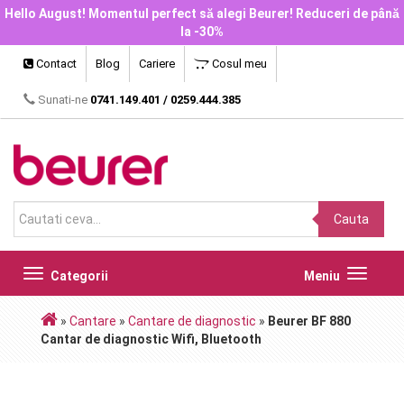
Hello August! Momentul perfect să alegi Beurer! Reduceri de până
la -30%
Contact
Blog
Cariere
Cosul meu
Sunati-ne
0741.149.401
/
0259.444.385
Cauta
Toggle
Toggle
Categorii
Meniu
navigation
navigat
»
Cantare
»
Cantare de diagnostic
»
Beurer BF 880
Cantar de diagnostic Wifi, Bluetooth