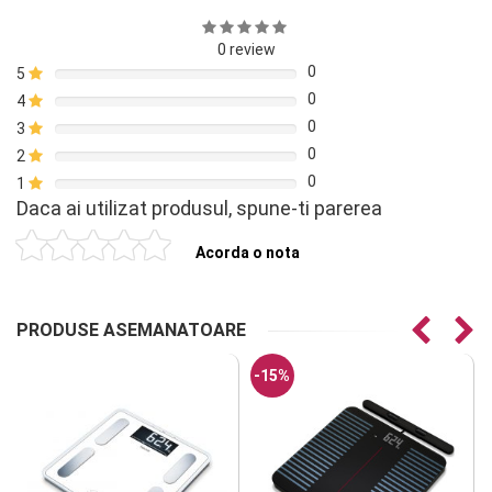
0 review
0
5
0
4
0
3
0
2
0
1
Daca ai utilizat produsul, spune-ti parerea
Acorda o nota
PRODUSE ASEMANATOARE
-15%