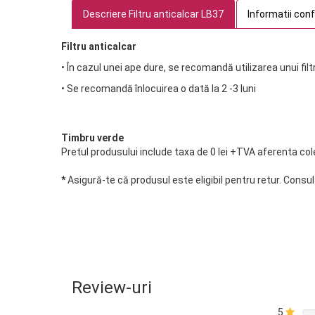
Descriere Filtru anticalcar LB37
Informatii con
Filtru anticalcar
• În cazul unei ape dure, se recomandă utilizarea unui filt
• Se recomandă înlocuirea o dată la 2 -3 luni
Timbru verde
Pretul produsului include taxa de 0 lei +TVA aferenta colect
*
Asigură-te că produsul este eligibil pentru retur. Consu
Review-uri
5