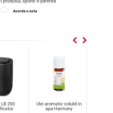
at produsul, spune-ti parerea
Acorda o nota
Filtru 
 LB 200
Ulei aromatic solubil in
LB3
ficator
apa Harmony