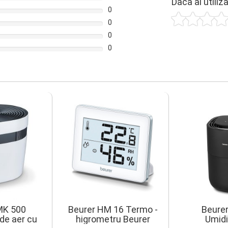
Daca ai utiliz
0
0
0
0
MK 500
Beurer HM 16 Termo -
Beurer
 de aer cu
higrometru Beurer
Umidi