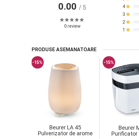
0.00
/ 5
4
3
2
0 review
1
PRODUSE ASEMANATOARE
-15%
-15%
E 150
Beurer LA 45
Beurer 
or de aer
Pulverizator de arome
Purificator