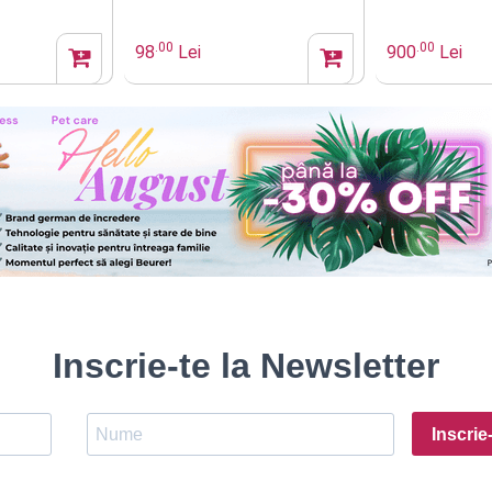
re Beurer
.00
.00
98
Lei
900
Lei
Inscrie-te la Newsletter
Inscrie