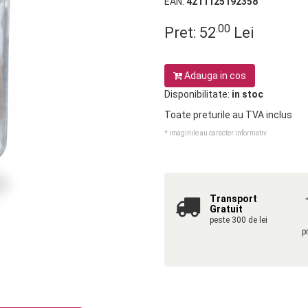
EAN:
4211125192358
.00
Pret:
52
Lei
Adauga in cos
Disponibilitate:
in stoc
Toate preturile au TVA inclus
* imaginile au caracter informativ
Transport
Gratuit
peste 300 de lei
p