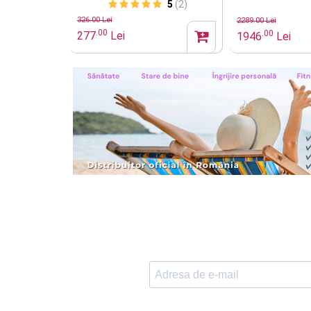
sare de ma
5
(2)
326.00 Lei
2289.00 Lei
.00
.00
277
Lei
1946
Lei