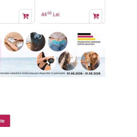
.00
.00
131
Lei
44
Lei
-te