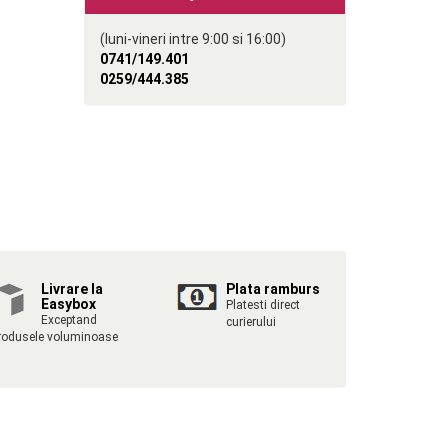
(luni-vineri intre 9:00 si 16:00)
0741/149.401
0259/444.385
Livrare la
Plata ramburs
Easybox
Platesti direct
Exceptand
curierului
rodusele voluminoase