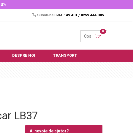
-30%
Sunati-ne
0741.149.401
/
0259.444.385
0
Cos
DESPRE NOI
TRANSPORT
lcar LB37
Ai nevoie de ajutor?