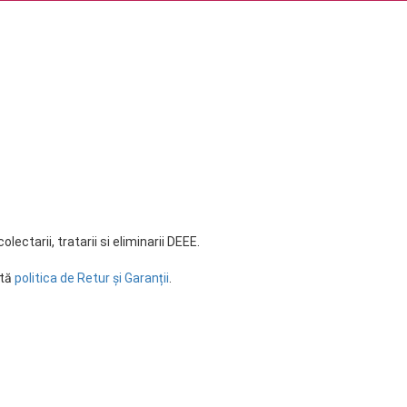
ectarii, tratarii si eliminarii DEEE.
ltă
politica de Retur și Garanții
.