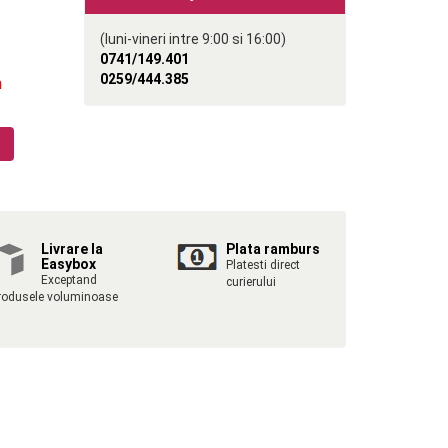
(luni-vineri intre 9:00 si 16:00)
0741/149.401
0259/444.385
n
c
Livrare la
Plata ramburs
Easybox
Platesti direct
Exceptand
curierului
rodusele voluminoase