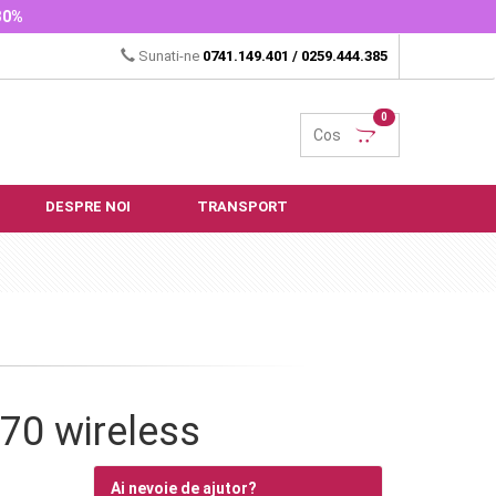
-30%
Sunati-ne
0741.149.401
/
0259.444.385
0
Cos
DESPRE NOI
TRANSPORT
 70 wireless
Ai nevoie de ajutor?