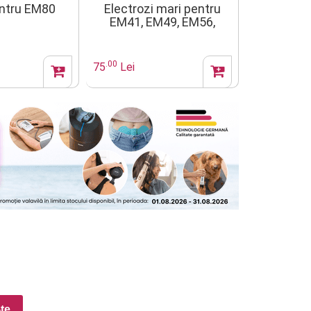
ntru EM80
Electrozi mari pentru
Paduri ge
EM41, EM49, EM56,
EM80
.00
.00
75
Lei
95
Lei
-te