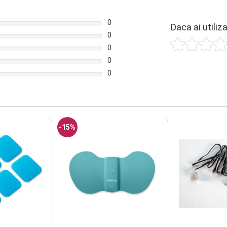
0
Daca ai utiliz
0
0
0
0
-15%