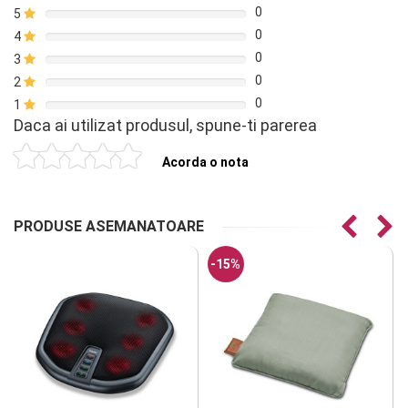
0
5
0
4
0
3
0
2
0
1
Daca ai utilizat produsul, spune-ti parerea
Acorda o nota
PRODUSE ASEMANATOARE
-15%