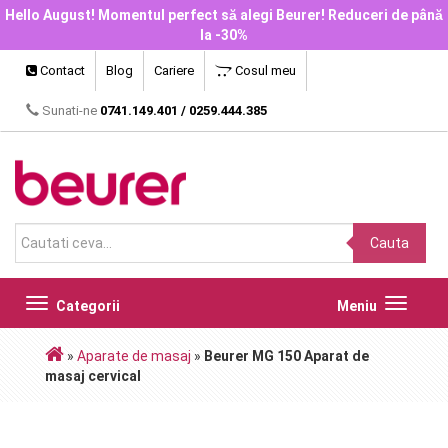
Hello August! Momentul perfect să alegi Beurer! Reduceri de până
la -30%
Contact
Blog
Cariere
Cosul meu
Sunati-ne
0741.149.401
/
0259.444.385
Cauta
Toggle
Toggle
Categorii
Meniu
navigation
navigat
»
Aparate de masaj
»
Beurer MG 150 Aparat de
masaj cervical