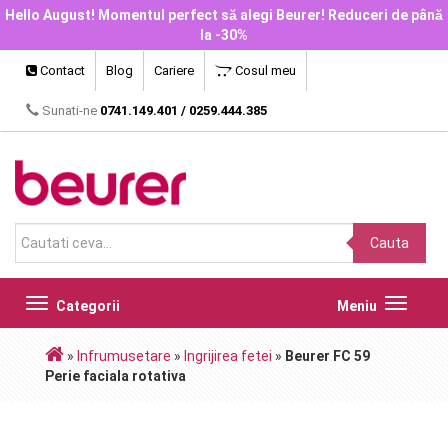
Hello August! Momentul perfect să alegi Beurer! Reduceri de până
la -30%
Contact
Blog
Cariere
Cosul meu
Sunati-ne
0741.149.401
/
0259.444.385
Cauta
Toggle
Toggle
Categorii
Meniu
navigation
navigat
»
Infrumusetare
»
Ingrijirea fetei
»
Beurer FC 59
Perie faciala rotativa