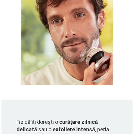
Fie că îți dorești o
curățare zilnică
delicată
sau o
exfoliere intensă
, peria