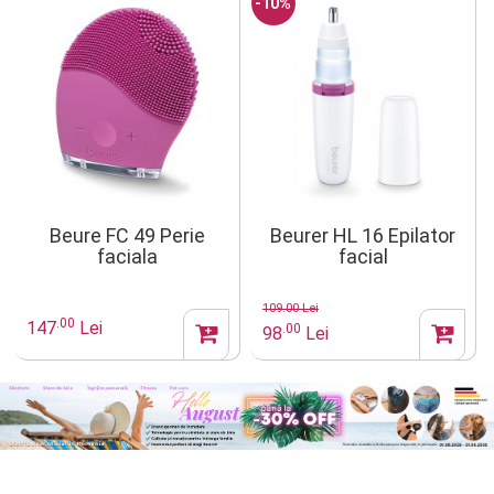
-10%
Beure FC 49 Perie
Beurer HL 16 Epilator
faciala
facial
109.00 Lei
.00
147
Lei
.00
98
Lei