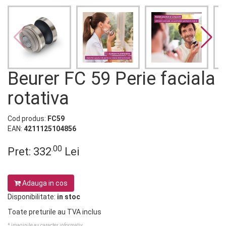
Beurer FC 59 Perie faciala
rotativa
Cod produs:
FC59
EAN:
4211125104856
.00
Pret:
332
Lei
Adauga in cos
Disponibilitate:
in stoc
Toate preturile au TVA inclus
* imaginile au caracter informativ