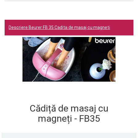
Descriere Beurer FB 35 Cadita de masaj cu magneti
Cădiță de masaj cu
magneți - FB35