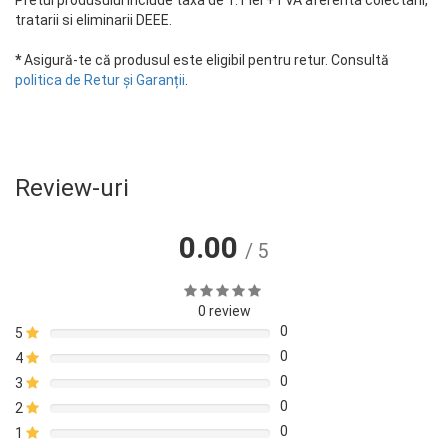
Pretul produsului include taxa de 1.1 lei +TVA aferenta colectarii,
tratarii si eliminarii DEEE.
*
Asigură-te că produsul este eligibil pentru retur. Consultă
politica de Retur și Garanții
.
Review-uri
0.00
/ 5
0 review
0
5
0
4
0
3
0
2
0
1