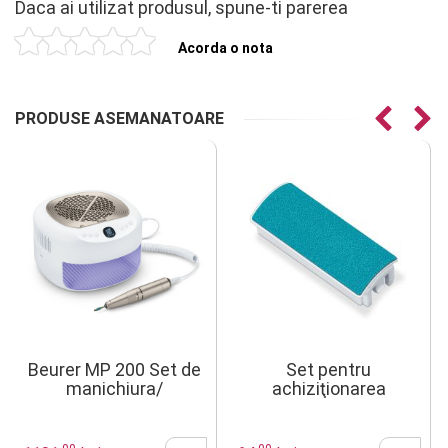
Daca ai utilizat produsul, spune-ti parerea
Acorda o nota
PRODUSE ASEMANATOARE
Beurer MP 200 Set de
Set pentru
manichiura/
achiziţionarea
pedichiura
ulterioară HL35
profesionala
StudioNails Pro