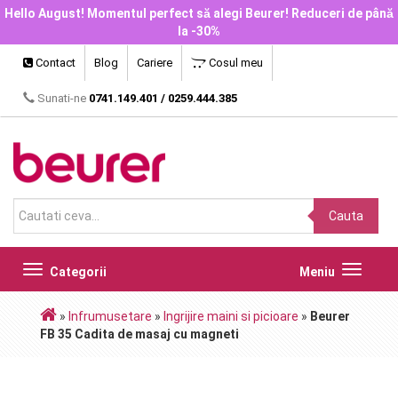
Hello August! Momentul perfect să alegi Beurer! Reduceri de până
la -30%
Contact
Blog
Cariere
Cosul meu
Sunati-ne
0741.149.401
/
0259.444.385
Cauta
Toggle
Toggle
Categorii
Meniu
navigation
navigat
»
Infrumusetare
»
Ingrijire maini si picioare
»
Beurer
FB 35 Cadita de masaj cu magneti