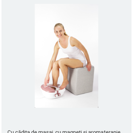
Cu cădița de masaj, cu magneți și aromaterapie,