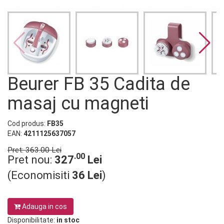
Beurer FB 35 Cadita de
masaj cu magneti
Cod produs:
FB35
EAN:
4211125637057
Pret: 363.00 Lei
.00
Pret nou:
327
Lei
(Economisiti
36 Lei
)
Adauga in cos
Disponibilitate:
in stoc