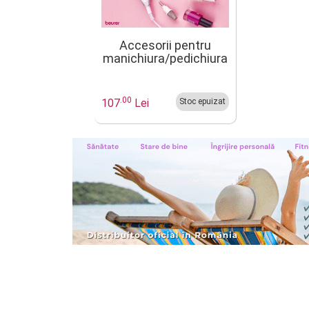
Accesorii pentru
manichiura/pedichiura
MP41
.00
107
Lei
Stoc epuizat