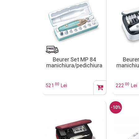
Beurer Set MP 84
Beure
manichiura/pedichiura
manichiu
profesionala
B
.00
.00
521
Lei
222
Lei
-10%