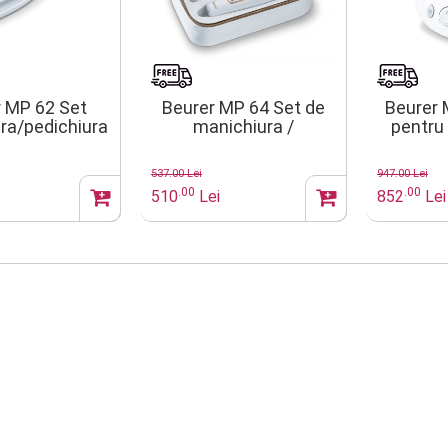
r MP 62 Set
Beurer MP 64 Set de
Beurer 
ra/pedichiura
manichiura /
pentru
pedichiura
pe
pro
537.00 Lei
947.00 Lei
.00
.00
510
Lei
852
Lei