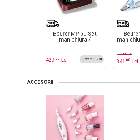
Beurer MP 60 Set
Beure
manichiura /
manichiu
pedichiura Profiset
379.00 Lei
.00
420
Lei
Stoc epuizat
.00
341
Lei
ACCESORII