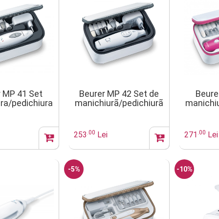
r MP 41 Set
Beurer MP 42 Set de
Beure
ra/pedichiura
manichiurã/pedichiurã
manichiu
eurer
.00
.00
253
Lei
271
Lei
-5%
-10%