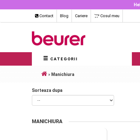
Hel
Contact
Blog
Cariere
Cosul meu
CATEGORII
»
Manichiura
Sorteaza dupa
MANICHIURA