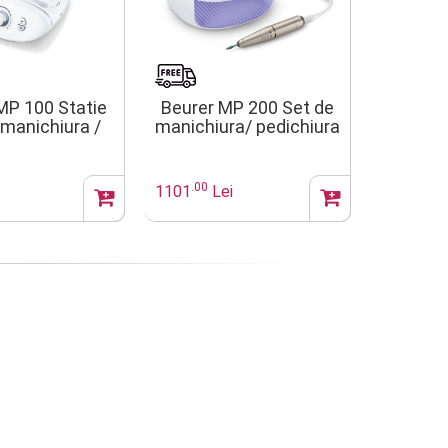
MP 100 Statie
Beurer MP 200 Set de
 manichiura /
manichiura/ pedichiura
dichiura
profesionala
fesionala
StudioNails Pro
.00
1101
Lei